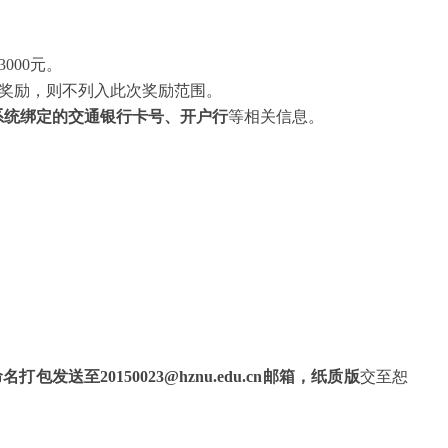
000元。
业奖励，则不列入此次奖励范围。
系统绑定的交通银行卡号、开户行
等相关信息。
打包发送至20150023@hznu.edu.cn邮箱，
纸质版
交至
恕