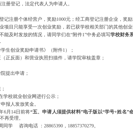
商注册登记，法定代表人为申请人。
商登记注册个体经营户，奖励1000元；经工商登记注册企业，奖励3
创业项目只能享受一次创业奖励，若已获学校相关部门的其他创
励不能及时发放的情况，请同学们在“附件1”中务必填写
学校财务
料
学学生创业奖励申请书》（附件1）；
证（正反面）和营业执照扫描件，请学院审核盖章；
学院提出申请；
核；
目在学校就业创业网进行公示；
对申报人发放奖金。
4年6月
14
日前将
“五、申请人须提供材料”电子版
以
“学号+姓名”命名
不再受理。
周同学
咨询电话
：
2886
5390，18857370279
。