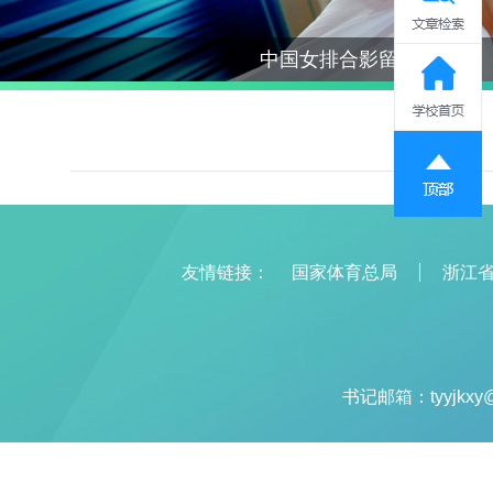
中国女排合影留念
友情链接：
国家体育总局
浙江
书记邮箱：tyyjkxy@