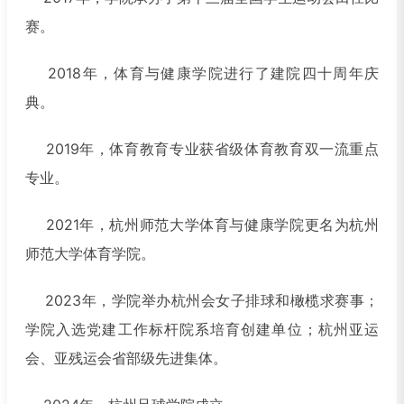
赛。
2018年，体育与健康学院进行了建院四十周年庆
典。
2019年，体育教育专业获省级体育教育双一流重点
专业。
2021年，杭州师范大学体育与健康学院更名为杭州
师范大学体育学院。
2023年，学院举办杭州会女子排球和橄榄求赛事；
学院入选党建工作标杆院系培育创建单位；杭州亚运
会、亚残运会省部级先进集体。