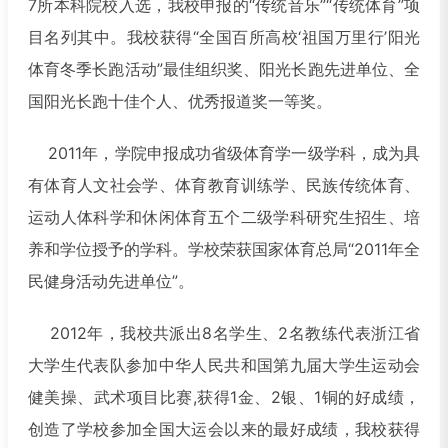
7所本科院校入选，我校申报的“传统音乐”“传统体育”项
目名列其中。我校获得“全国百所高校‘祖国万里行’阳光
体育冬季长跑活动”最佳组织奖、阳光长跑先进单位、全
国阳光长跑十佳个人、优秀报道奖一等奖。
2011年，学院申报成功省级体育学一级学科，成为具
有体育人文社会学、体育教育训练学、民族传统体育、
运动人体科学和休闲体育五个二级学科研究生招生、培
养和学位授予的学科。学校荣获国家体育总局“2011年全
民健身活动先进单位”。
2012年，我校共派出8名学生、2名教练代表浙江省
大学生代表队参加中华人民共和国第九届大学生运动会
健美操、武术项目比赛,获得1金、2银、1铜的好成绩，
创造了学校参加全国大运会以来的最好成绩，我校获得