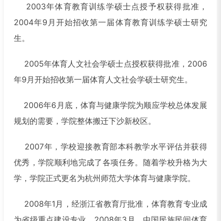
2003年体育教育训练学硕士点授予权获得批准，
2004年9月开始招收第一届体育教育训练学硕士研究
生。
2005年体育人文社会学硕士点授权获得批准，2006
年9月开始招收第一届体育人文社会学硕士研究生。
2006年6月底，体育与健康学院为顺应学校总体发展
规划的需要，学院整体搬迁下沙新校区。
2007年，学校迎接教育部本科教学水平评估并获得
优秀，学院顺利地完成了各项任务。随着学校升格为大
学，学院正式更名为杭州师范大学体育与健康学院。
2008年1月，经浙江省教育厅批准，体育教育专业成
为省级重点建设专业。2008年3月，中国民族民间体育