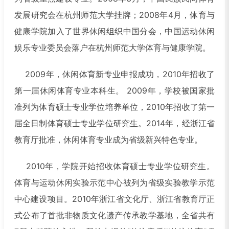
发展研究会在杭州师范大学挂牌；2008年4月，体育与
健康学院加入了世界休闲组织中国分会，中国运动休闲
娱乐专业委员会落户在杭州师范大学体育与健康学院。
2009年，休闲体育新专业申报成功，2010年招收了
第一届休闲体育专业本科生。 2009年，学校被国家批
准列为体育硕士专业学位培养单位，2010年招收了第一
届全日制体育硕士专业学位研究生。2014年，经浙江省
教育厅批准，休闲体育专业成为省级新兴特色专业。
2010年，学院开始招收体育硕士专业学位研究生。
体育与运动休闲实验示范中心被列为省级实验教学示范
中心建设项目。2010年浙江省文化厅、浙江省教育厅正
式公布了首批非物质文化遗产传承教学基地，全省共有