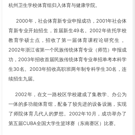
杭州卫生学校体育组归入体育与健康学院。
2000年，社会体育新专业申报成功，2001年社会体
育新专业开始招生，首届新生49名。2002年依托学校
教育学硕士点，招收了第一届体育课程论研究生 。
2002年浙江省第一个民族传统体育专业（师范）申报成
功，2003年招收首届民族传统体育专业单招单考本科学
生30名。2003年招收高职班两年制专科学生30名，连
续招生九届。
2002年，在文一路校区学校建成了集教学、办公为
一体的多功能体育馆，配备了较先进的设备设施，实现
了师院体育几代人的梦想。2002年10月，成功举办了
第五届CUBA全国大学生篮球赛（东南赛区）比赛。