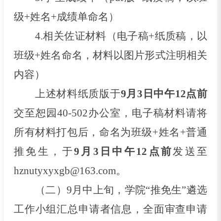
级+姓名+成绩单命名）
4.
相关佐证材料（电子稿
+纸质稿，以
班级+姓名命名，材料以图片形式注明相关
内容）
上述材料纸质版于
9月
3
日中午
12点前
交至恕园40-502办公室，电子稿材料请将
所有材料打包后，命名为班级+姓名+普通
推免生，于
9月
3
日中午
12点前
发送至
hznutyxyxgb@163.com
。
（
二
）
9
月中上旬
，学院
“推免生”遴选
工作小组汇总申请者信息，全面审查申请