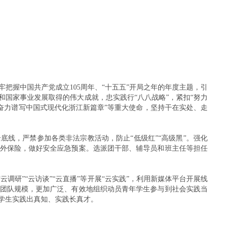
把握中国共产党成立105周年、“十五五”开局之年的年度主题，引
国家事业发展取得的伟大成就，忠实践行“八八战略”，紧扣“努力
“奋力谱写中国式现代化浙江新篇章”等重大使命，坚持干在实处、走
线，严禁参加各类非法宗教活动，防止“低级红”“高级黑”。强化
外保险，做好安全应急预案。选派团干部、辅导员和班主任等担任
调研”“云访谈”“云直播”等开展“云实践”，利用新媒体平台开展线
团队规模，更加广泛、有效地组织动员青年学生参与到社会实践当
学生实践出真知、实践长真才。