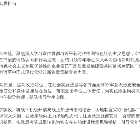
挺膺担当
出主题。聚焦深入学习宣传贯彻习近平新时代中国特色社会主义思想，牢牢
总书记的情感认同和行动追随，团结引领青年学生深入学习感悟新时代党和
特色社会主义制度优越性的重要窗口”“高质量发展建设共同富裕示范区”
力谱写中国式现代化浙江新篇章贡献青春力量。
高质量。提高政治站位，在社会实践选题等各方面始终守牢意识形态安全底
命安全和身体健康放在首位，落实派出单位主体责任，为实践师生购买意
担任指导教师，随队指导学生实践。
实效。将线下积极开展与线上加强传播相结合，因地制宜采取“云组队”“云
求深入深刻，在效果导向上力求触动思想，注重就近就便安排，合理确定
识积累、实践思考等成果转化为实实在在的建设性意见和举措，引导青年