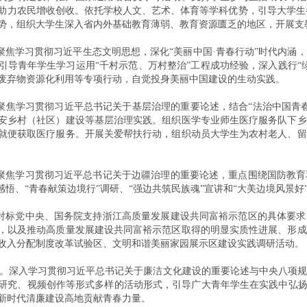
助力农民增收创收。依托学校人文、艺术、体育等学科优势，引导大学生参
势，组织大学生深入省内外基础教育薄弱、教育资源匮乏的地区，开展支
。聚焦学习贯彻习近平生态文明思想，深化“美丽中国·青春行动”时代内
引导青年学生学习运用“千村示范、万村整治”工程成功经验，深入践行“
废弃物资源化利用等专项行动，自觉投身美丽中国建设的生动实践。
。聚焦学习贯彻习近平总书记关于基层治理的重要论述，结合“法治中国青
安乡村（社区）建设等基层治理实践。组织医学专业师生医疗服务队下乡
就便获取医疗服务。开展关爱帮扶行动，组织动员大学生为农村老人、留
。聚焦学习贯彻习近平总书记关于边疆治理的重要论述，重点围绕国防教
”感悟、“青春献策边境行”调研、“强边共筑民族魂”宣讲和“大美边境风景
。对标党中央、国务院支持浙江高质量发展建设共同富裕示范区的具体要
，以及推动高质量发展建设共同富裕示范区取得的明显实质性进展、形成
收入分配制度改革试验区、文明和谐美丽家园展示区建设实践调研活动。
实践团。深入学习贯彻习近平总书记关于廉洁文化建设的重要论述与中央八
研究、视频创作等形式多样的活动形式，引导广大青年学生在实践中弘扬
新时代清廉建设高地贡献青春力量。