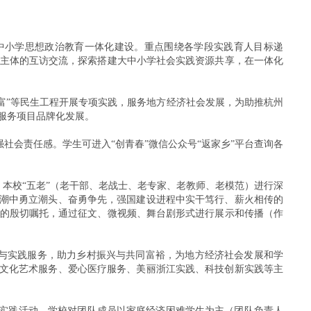
中小学思想政治教育一体化建设。重点围绕各学段实践育人目标递
主体的互访交流，探索搭建大中小学社会实践资源共享，在一体化
育共富”等民生工程开展专项实践，服务地方经济社会发展，为助推杭州
服务项目品牌化发展。
强社会责任感。学生可进入“创青春”微信公众号“返家乡”平台查询各
地、本校“五老”（老干部、老战士、老专家、老教师、老模范）进行深
浪潮中勇立潮头、奋勇争先，强国建设进程中实干笃行、薪火相传的
的殷切嘱托，通过征文、微视频、舞台剧形式进行展示和传播（作
探索与实践服务，助力乡村振兴与共同富裕，为地方经济社会发展和学
、文化艺术服务、爱心医疗服务、美丽浙江实践、科技创新实践等主
展实践活动，学校对团队成员以家庭经济困难学生为主（团队负责人