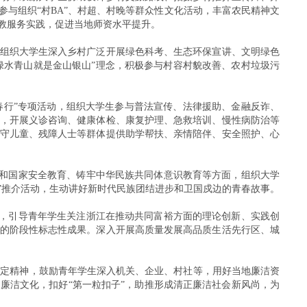
与组织“村BA”、村超、村晚等群众性文化活动，丰富农民精神文
教服务实践，促进当地师资水平提升。
涵，组织大学生深入乡村广泛开展绿色科考、生态环保宣讲、文明绿色
绿水青山就是金山银山”理念，积极参与村容村貌改善、农村垃圾污
春行”专项活动，组织大学生参与普法宣传、法律援助、金融反诈、
，开展义诊咨询、健康体检、康复护理、急救培训、慢性病防治等
守儿童、残障人士等群体提供助学帮扶、亲情陪伴、安全照护、心
育和国家安全教育、铸牢中华民族共同体意识教育等方面，组织大学
好”推介活动，生动讲好新时代民族团结进步和卫国戍边的青春故事。
求，引导青年学生关注浙江在推动共同富裕方面的理论创新、实践创
的阶段性标志性成果。深入开展高质量发展高品质生活先行区、城
项规定精神，鼓励青年学生深入机关、企业、村社等，用好当地廉洁资
廉洁文化，扣好“第一粒扣子”，助推形成清正廉洁社会新风尚，为