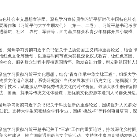
国特色社会主义思想宣讲团。聚焦学习宣传贯彻习近平新时代中国特色社
要著作和《习近平与大学生朋友们》（第一、二卷）、习近平总书记考察
进基层、社区、农村、军营等，面向基层群众和青少年群体开展小规模、
。
践团。聚焦学习贯彻习近平总书记关于弘扬爱国主义精神重要论述，结合“
悟红色文化等活动，以重要时间节点为契机深化仪式教育，让红色基因、
验社会、服务群众过程中厚植家国情怀、激发奋进力量，树立到祖国和人
。聚焦学习贯彻习近平文化思想，结合“青春传承中华文脉工程”，组织大
物质文化遗产素材，系统研究浙江当代发展和浙江历史文化，挖掘浙江文
数字技术，赋能激活中华优秀传统文化的时代价值。鼓励大学生创作编排
法、国画、剪纸等传统文化体验课，把优质文化资源等送到人民群众身边
。聚焦学习贯彻习近平总书记关于科技创新的重要论述，围绕提升人民群
知识。支持大学生紧密结合学科专业，围绕“挑战杯”等科创项目培育，深
。聚焦学习贯彻习近平总书记关于“三农”工作的重要论述，持续深化乡村
美乡村建设、推广国家通用语言文字等活动。支持学生参与直播助农等活