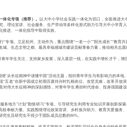
践一体化专项（推荐）。
以大中小学社会实践一体化为切口，全面推进大
究、理论宣讲、社会服务、生产劳动等多样化形式助力引导大中小学育人
化推进、一体化指导中取得实效。
先行”专项。立足杭州、主动作为，重点围绕“一老一小”“阳光成长”“教
名城、生态文明之都、最具幸福感城市建设贡献青春力量，推动相关志愿
。引导青年学生关注、支持家乡发展，深入基层一线，在实践中增长才干，增
项。围绕“从长征精神中读懂中国”活动主题，组织青年学生与有影响力的本
现“五老”在新中国成立初期百废待兴时扎根岗位、攻坚克难，改革开放
及对伟大长征精神的深刻感悟，对青年学生勇担时代使命、投身强国建设
践与服务地方”计划“勤慎研习”专项。引导研究生利用专业知识开展创新
设高校奉献力量。实践围绕理论政策宣讲、乡村振兴助力、教育关爱服务
研究生且研究生不得少于团队成员总数的80%。
励励志生激发奉献精神，提高实践能力，相关团队可结合自身专业特色开