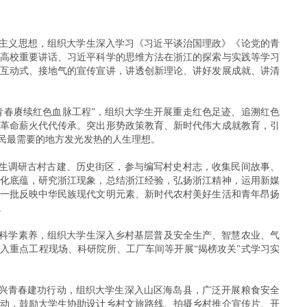
会主义思想，组织大学生深入学习《习近平谈治国理政》《论党的青
高校重要讲话、习近平科学的思维方法在浙江的探索与实践等学习
互动式、接地气的宣传宣讲，讲透创新理论、讲好发展成就、讲清
青春赓续红色血脉工程”，组织大学生开展重走红色足迹、追溯红色
革命薪火代代传承。突出形势政策教育、新时代伟大成就教育，引
民最需要的地方发光发热的人生理想。
学生调研古村古建、历史街区，参与编写村史村志，收集民间故事、
化底蕴，研究浙江现象，总结浙江经验，弘扬浙江精神，运用新媒
一批反映中华民族现代文明元素、新时代农村美好生活和青年昂扬
。
众科学素养，组织大学生深入乡村基层普及安全生产、智慧农业、气
入重点工程现场、科研院所、工厂车间等开展“揭榜攻关”式学习实
振兴青春建功行动，组织大学生深入山区海岛县，广泛开展粮食安全
动，鼓励大学生协助设计乡村文旅路线、拍摄乡村推介宣传片、开