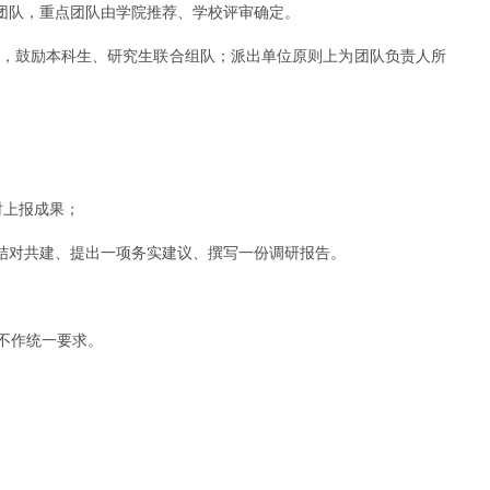
团队，重点团队由学院推荐、学校评审确定。
补，鼓励本科生、研究生联合组队；派出单位原则上为团队负责人所
时上报成果；
结对共建、提出一项务实建议、撰写一份调研报告。
不作统一要求。