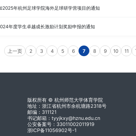
加2025年杭州足球学院海外足球研学营项目的通知
-2024年度学生卓越成长激励计划奖励申报的通知
上一页
2
3
4
5
6
7
8
9
10
11
版权所有 © 杭州师范大学体育学院
地址：浙江省杭州市余杭塘路2318号
邮编：311121
书记邮箱：tyyjkxy@hznu.edu.cn
公安备案号：33011002011919
浙ICP备11056902号-1